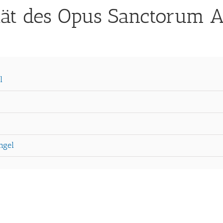
ität des Opus Sanctorum
l
ngel